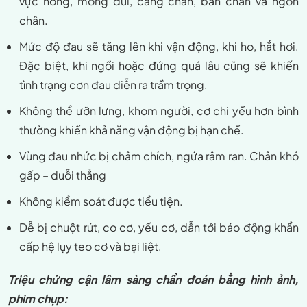
vực hông, mông đùi, cẳng chân, bàn chân và ngón
chân.
Mức độ đau sẽ tăng lên khi vận động, khi ho, hắt hơi.
Đặc biệt, khi ngồi hoặc đứng quá lâu cũng sẽ khiến
tình trạng cơn đau diễn ra trầm trọng.
Không thể ưỡn lưng, khom người, cơ chi yếu hơn bình
thường khiến khả năng vận động bị hạn chế.
Vùng đau nhức bị châm chích, ngứa râm ran. Chân khó
gấp – duỗi thẳng
Không kiểm soát được tiểu tiện.
Dễ bị chuột rút, co cơ, yếu cơ, dẫn tới báo động khẩn
cấp hệ lụy teo cơ và bại liệt.
Triệu chứng cận lâm sàng chẩn đoán bằng hình ảnh,
phim chụp: