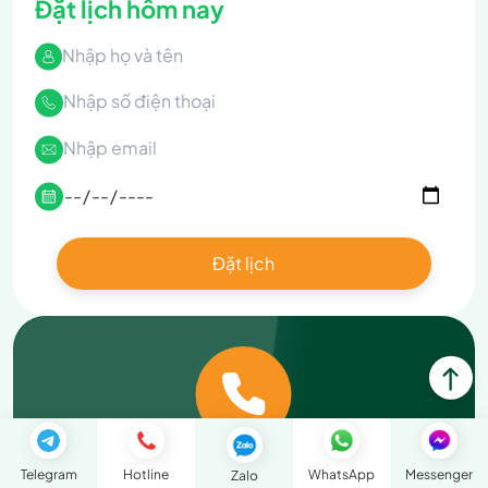
Đặt lịch hôm nay
Liên lạc với chúng tôi
Telegram
Hotline
WhatsApp
Messenger
Zalo