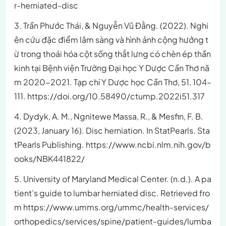
r-herniated-disc
3. Trần Phước Thái, & Nguyễn Vũ Đằng. (2022). Nghi
ên cứu đặc điểm lâm sàng và hình ảnh cộng hưởng t
ừ trong thoái hóa cột sống thắt lưng có chèn ép thần
kinh tại Bệnh viện Trường Đại học Y Dược Cần Thơ nă
m 2020-2021. Tạp chí Y Dược học Cần Thơ, 51, 104–
111. https://doi.org/10.58490/ctump.2022i51.317
4. Dydyk, A. M., Ngnitewe Massa, R., & Mesfin, F. B.
(2023, January 16). Disc herniation. In StatPearls. Sta
tPearls Publishing. https://www.ncbi.nlm.nih.gov/b
ooks/NBK441822/
5. University of Maryland Medical Center. (n.d.). A pa
tient’s guide to lumbar herniated disc. Retrieved fro
m https://www.umms.org/ummc/health-services/
orthopedics/services/spine/patient-guides/lumba