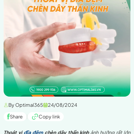
By Optimal365
24/08/2024
Share
|
Copy link
Thoát vị
đĩa đệm
chèn dây thần kinh
ảnh hưởng rất lớn