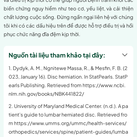
biến chứng nguy hiểm như teo cơ, yếu liệt, và cải thiện
chất lượng cuộc sống. Đừng ngần ngại liên hệ với chúng
tôi khi có các dấu hiệu trên để được hỗ trợ điều trị và hồi
phục chức năng đĩa đệm kịp thời.
Nguồn tài liệu tham khảo tại đây:
1. Dydyk, A. M., Ngnitewe Massa, R., & Mesfin, F. B. (2
023, January 16). Disc herniation. In StatPearls. StatP
earls Publishing. Retrieved from https://www.ncbi.
nlm.nih.gov/books/NBK441822/
2. University of Maryland Medical Center. (n.d.). A pa
tient’s guide to lumbar herniated disc. Retrieved fro
m https://www.umms.org/ummc/health-services/
orthopedics/services/spine/patient-guides/lumba