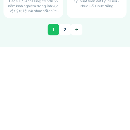
Bác sĩ Lưu Anh Hùng có hơn 35
Kỹ Thuật Viên Vật Lý Trị Liệu –
năm kinh nghiệm trong lĩnh vực
Phục Hồi Chức Năng
vật lý trị liệu và phục hồi chức
năng
1
2