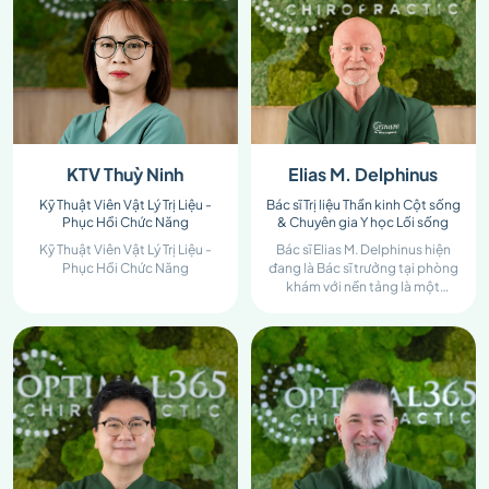
KTV Thuỳ Ninh
Elias M. Delphinus
Kỹ Thuật Viên Vật Lý Trị Liệu -
Bác sĩ Trị liệu Thần kinh Cột sống
Phục Hồi Chức Năng
& Chuyên gia Y học Lối sống
Kỹ Thuật Viên Vật Lý Trị Liệu -
Bác sĩ Elias M. Delphinus hiện
Phục Hồi Chức Năng
đang là Bác sĩ trưởng tại phòng
khám với nền tảng là một
chuyên gia lâm sàng tích hợp,
nhà giáo dục và chuyên gia về y
sinh hệ thống với hơn 40 năm
kinh nghiệm phong phú trong
các lĩnh vực Trị liệu Thần kinh Cột
sống (Chiropractic), Y học Thiên
nhiên (Naturopathy), Phục hồi
chức năng và Y học Lối sống.