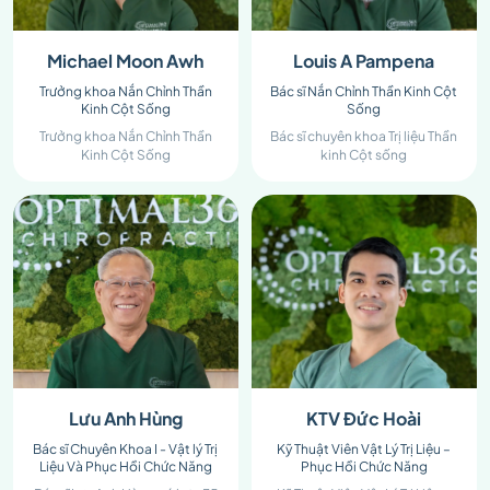
Michael Moon Awh
Louis A Pampena
Trưởng khoa Nắn Chỉnh Thần
Bác sĩ Nắn Chỉnh Thần Kinh Cột
Kinh Cột Sống
Sống
Trưởng khoa Nắn Chỉnh Thần
Bác sĩ chuyên khoa Trị liệu Thần
Kinh Cột Sống
kinh Cột sống
Lưu Anh Hùng
KTV Đức Hoài
Bác sĩ Chuyên Khoa I - Vật lý Trị
Kỹ Thuật Viên Vật Lý Trị Liệu –
Liệu Và Phục Hồi Chức Năng
Phục Hồi Chức Năng