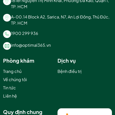
18Ter Nguyễn Thị Minh Khai, Phường Đa Kao, Quận 1,
TP. HCM
A-00.14 Block A2, Sarica, N7, An Lợi Đông, Thủ Đức,
TP. HCM
1900 299 936
info@optimal365.vn
Phòng khám
Dịch vụ
Trang chủ
Bệnh điều trị
Về chúng tôi
Tin tức
Liên hệ
Quy định chung