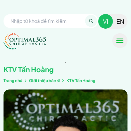
VI
EN
.
KTV Tấn Hoàng
Trang chủ
Giới thiệu bác sĩ
KTV Tấn Hoàng