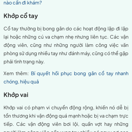
nào cần đi khám?
Khớp cổ tay
Cổ tay thường bị bong gân do các hoạt động lặp đi lặp
lại hoặc những cú va chạm nhẹ nhưng liên tục. Các vận
động viên, cũng như những người làm công việc văn
phòng sử dụng nhiều tay như đánh máy, cũng có thể gặp
phải tình trạng này.
Xem thêm:
Bí quyết hồi phục bong gân cổ tay nhanh
chóng, hiệu quả
Khớp vai
Khớp vai có phạm vi chuyển động rộng, khiến nó dễ bị
tổn thương khi vận động quá mạnh hoặc bị va chạm trực
tiếp. Các vận động viên bơi lội, quần vợt hay những