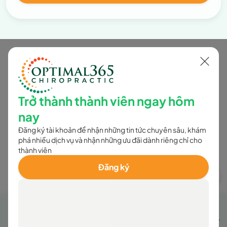
Trở thành thành viên ngay hôm
nay
Đăng ký tài khoản để nhận những tin tức chuyên sâu, khám
phá nhiều dịch vụ và nhận những ưu đãi dành riêng chỉ cho
thành viên
Đăng ký
Telegram
Hotline
WhatsApp
Messenger
Zalo