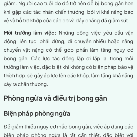
giảm. Người cao tuổi do đó trở nên dễ bị bong gân hơn
khi gặp các tác nhân chấn thương, bởi vì khả năng bảo
vệ và hỗ trợ khớp của các cơ và dây chằng đã giảm sút.
Môi trường làm việc:
Những công việc yêu cầu vận
động liên tục, phải đứng, di chuyển nhiều hoặc nâng
chuyển vật nặng có thể góp phần làm tăng nguy cơ
bong gân. Các lực tác động lặp đi lặp lại trong môi
trường làm việc, đặc biệt khi không có biện pháp bảo vệ
thích hợp, sẽ gây áp lực lên các khớp, làm tăng khả năng
xảy ra chấn thương.
Phòng ngừa và điều trị bong gân
Biện pháp phòng ngừa
Để giảm thiểu nguy cơ mắc bong gân, việc áp dụng các
biện pháp phòng ngừa là rất cần thiết, đặc biệt với