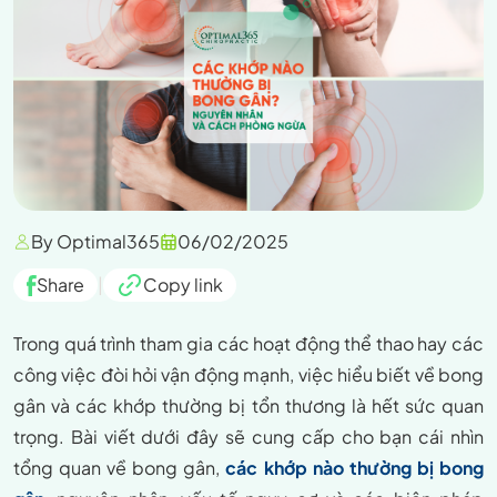
By Optimal365
06/02/2025
Share
|
Copy link
Trong quá trình tham gia các hoạt động thể thao hay các
công việc đòi hỏi vận động mạnh, việc hiểu biết về bong
gân và các khớp thường bị tổn thương là hết sức quan
trọng. Bài viết dưới đây sẽ cung cấp cho bạn cái nhìn
tổng quan về bong gân,
các khớp nào thường bị bong