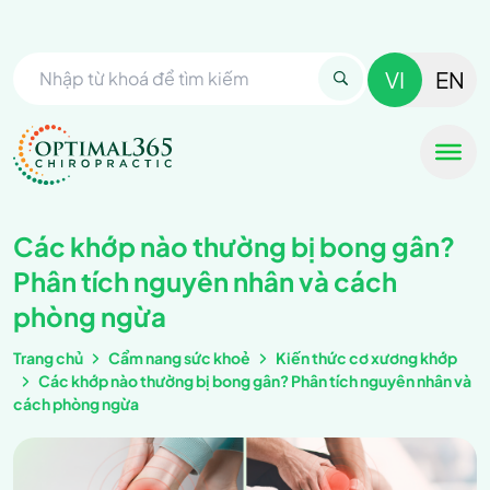
VI
EN
Các khớp nào thường bị bong gân?
Phân tích nguyên nhân và cách
phòng ngừa
Trang chủ
Cẩm nang sức khoẻ
Kiến thức cơ xương khớp
Các khớp nào thường bị bong gân? Phân tích nguyên nhân và
cách phòng ngừa