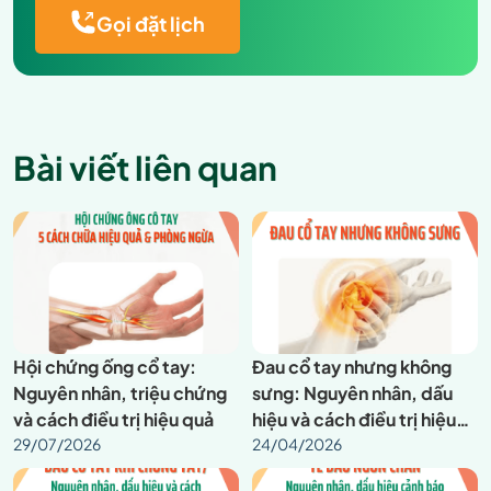
Gọi đặt lịch
Bài viết liên quan
Hội chứng ống cổ tay:
Đau cổ tay nhưng không
Nguyên nhân, triệu chứng
sưng: Nguyên nhân, dấu
và cách điều trị hiệu quả
hiệu và cách điều trị hiệu
29/07/2026
quả
24/04/2026