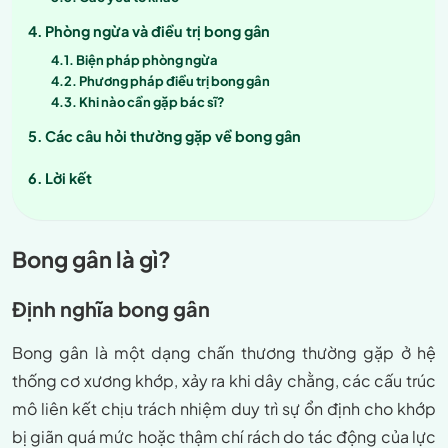
Phòng ngừa và điều trị bong gân
Biện pháp phòng ngừa
Phương pháp điều trị bong gân
Khi nào cần gặp bác sĩ?
Các câu hỏi thường gặp về bong gân
Lời kết
Bong gân là gì?
Định nghĩa bong gân
Bong gân là một dạng chấn thương thường gặp ở hệ
thống cơ xương khớp, xảy ra khi dây chằng, các cấu trúc
mô liên kết chịu trách nhiệm duy trì sự ổn định cho khớp
bị giãn quá mức hoặc thậm chí rách do tác động của lực