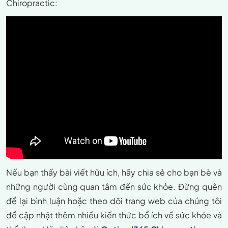
Chiropractic:
Nếu bạn thấy bài viết hữu ích, hãy chia sẻ cho bạn bè và
những người cùng quan tâm đến sức khỏe. Đừng quên
để lại bình luận hoặc theo dõi trang web của chúng tôi
để cập nhật thêm nhiều kiến thức bổ ích về sức khỏe và