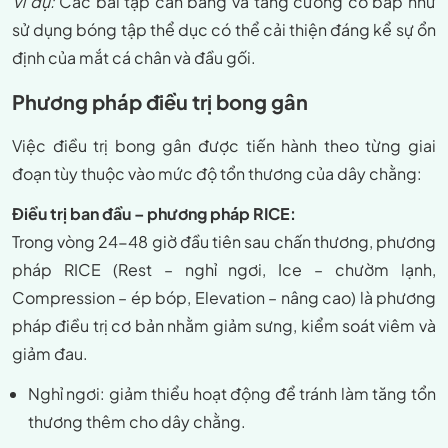
Ví dụ:
Các bài tập cân bằng và tăng cường cơ bắp như
sử dụng bóng tập thể dục có thể cải thiện đáng kể sự ổn
định của mắt cá chân và đầu gối.
Phương pháp điều trị bong gân
Việc điều trị bong gân được tiến hành theo từng giai
đoạn tùy thuộc vào mức độ tổn thương của dây chằng:
Điều trị ban đầu – phương pháp RICE:
Trong vòng 24-48 giờ đầu tiên sau chấn thương, phương
pháp RICE (Rest – nghỉ ngơi, Ice – chườm lạnh,
Compression – ép bóp, Elevation – nâng cao) là phương
pháp điều trị cơ bản nhằm giảm sưng, kiểm soát viêm và
giảm đau.
Nghỉ ngơi: giảm thiểu hoạt động để tránh làm tăng tổn
thương thêm cho dây chằng.