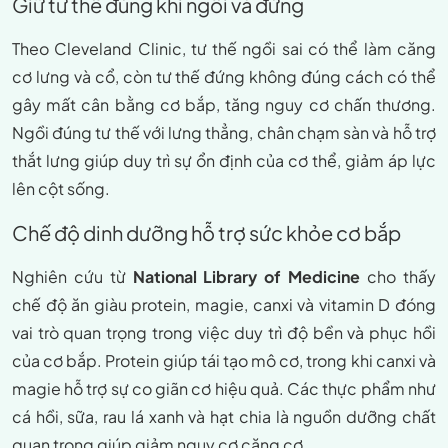
Giữ tư thế đúng khi ngồi và đứng
Theo Cleveland Clinic, tư thế ngồi sai có thể làm căng
cơ lưng và cổ, còn tư thế đứng không đúng cách có thể
gây mất cân bằng cơ bắp, tăng nguy cơ chấn thương.
Ngồi đúng tư thế với lưng thẳng, chân chạm sàn và hỗ trợ
thắt lưng giúp duy trì sự ổn định của cơ thể, giảm áp lực
lên cột sống.
Chế độ dinh dưỡng hỗ trợ sức khỏe cơ bắp
Nghiên cứu từ
National Library of Medicine
cho thấy
chế độ ăn giàu protein, magie, canxi và vitamin D đóng
vai trò quan trọng trong việc duy trì độ bền và phục hồi
của cơ bắp. Protein giúp tái tạo mô cơ, trong khi canxi và
magie hỗ trợ sự co giãn cơ hiệu quả. Các thực phẩm như
cá hồi, sữa, rau lá xanh và hạt chia là nguồn dưỡng chất
quan trọng giúp giảm nguy cơ căng cơ.