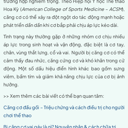
trường hợp nghiêm trọng. Theo Hiệp hội Y học Thể thao
Hoa Kỳ (
American College of Sports Medicine – ACSM
),
căng cơ có thể xảy ra đột ngột do tác động mạnh hoặc
phát triển dần dần khi cơ bắp phải chịu áp lực kéo dài.
Tình trạng này thường gặp ở những nhóm cơ chịu nhiều
áp lực trong sinh hoạt và vận động, đặc biệt là cơ tay,
chân, vùng thắt lưng, cổ và vai. Người bị căng cơ có thể
cảm thấy đau nhức, căng cứng cơ và khó khăn trong cử
động. Một số dấu hiệu điển hình khác bao gồm sưng
viêm, bầm tím và giảm khả năng chịu lực của cơ bị ảnh
hưởng.
>> Xem thêm các bài viết có thể bạn quan tâm:
Căng cơ đầu gối – Triệu chứng và cách điều trị cho người
chơi thể thao
Bị căng cơ vai gáy là gì? Nguyên nhân & cách chữa trị