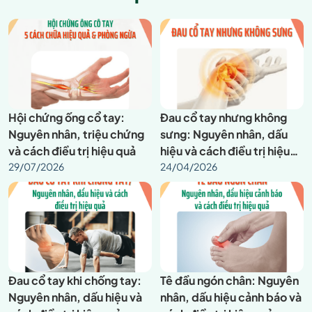
Hội chứng ống cổ tay:
Đau cổ tay nhưng không
Nguyên nhân, triệu chứng
sưng: Nguyên nhân, dấu
và cách điều trị hiệu quả
hiệu và cách điều trị hiệu
29/07/2026
quả
24/04/2026
Đau cổ tay khi chống tay:
Tê đầu ngón chân: Nguyên
Nguyên nhân, dấu hiệu và
nhân, dấu hiệu cảnh báo và