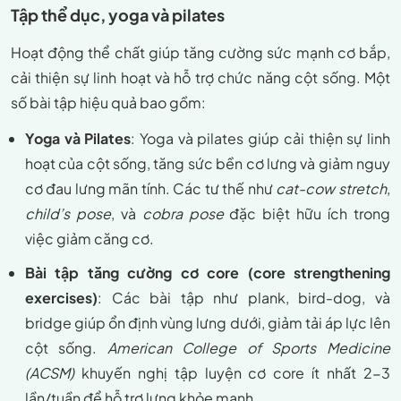
Tập thể dục, yoga và pilates
Hoạt động thể chất giúp tăng cường sức mạnh cơ bắp,
cải thiện sự linh hoạt và hỗ trợ chức năng cột sống. Một
số bài tập hiệu quả bao gồm:
Yoga và Pilates
: Yoga và pilates giúp cải thiện sự linh
hoạt của cột sống, tăng sức bền cơ lưng và giảm nguy
cơ đau lưng mãn tính. Các tư thế như
cat-cow stretch
,
child’s pose
, và
cobra pose
đặc biệt hữu ích trong
việc giảm căng cơ.
Bài tập tăng cường cơ core (core strengthening
exercises)
: Các bài tập như plank, bird-dog, và
bridge giúp ổn định vùng lưng dưới, giảm tải áp lực lên
cột sống.
American College of Sports Medicine
(ACSM)
khuyến nghị tập luyện cơ core ít nhất 2-3
lần/tuần để hỗ trợ lưng khỏe mạnh.