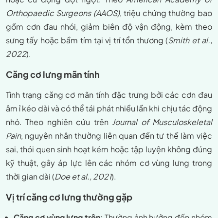
Orthopaedic Surgeons (AAOS)
, triệu chứng thường bao
gồm cơn đau nhói, giảm biên độ vận động, kèm theo
sưng tấy hoặc bầm tím tại vị trí tổn thương (
Smith et al.,
2022
).
Căng cơ lưng mãn tính
Tình trạng căng cơ mãn tính đặc trưng bởi các cơn đau
âm ỉ kéo dài và có thể tái phát nhiều lần khi chịu tác động
nhỏ. Theo nghiên cứu trên
Journal of Musculoskeletal
Pain
, nguyên nhân thường liên quan đến tư thế làm việc
sai, thói quen sinh hoạt kém hoặc tập luyện không đúng
kỹ thuật, gây áp lực lên các nhóm cơ vùng lưng trong
thời gian dài (
Doe et al., 2021
).
Vị trí căng cơ lưng thường gặp
Căng cơ vùng lưng trên
: Thường ảnh hưởng đến nhóm