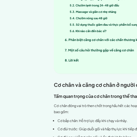
Tầm quan trọng 
Tại sao cần qu
Nguyên nhân gây c
Vận động quá m
Khởi động khôn
Sử dụng cơ bắp 
Mỏi cơ do tập l
Ảnh hưởng từ yế
Dấu hiệu, mức độ 
Triệu chứng điể
Mức độ nghiêm
Biến chứng có
Cách phòng tránh