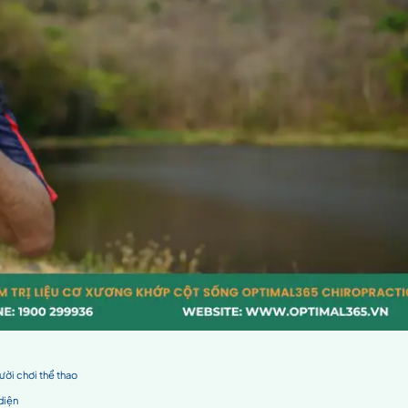
 bác sĩ?
 chân với các chấn thương khác
ường gặp về căng cơ chân
cơ chân ở người chơi thể thao
ơ chân trong thể thao
chốt trong hầu hết các hoạt động di chuyển như chạy, nhảy, t
 đẩy khi chạy và nhảy.