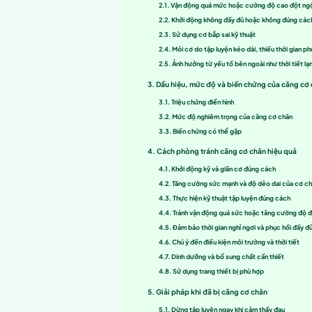
Căng cơ chân
là tình trạn
thương thể thao
phổ biến,
Mục lục
Cơ chân và căng c