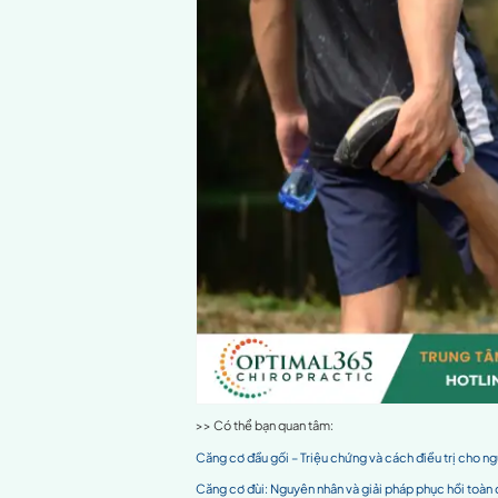
Khi nào cần đến
Phân biệt căng cơ
Một số câu hỏi th
Lời kết
Cơ chân và căng 
Tầm quan trọng của c
Cơ chân đóng vai trò then 
bao gồm:
Cơ bắp chân
: Hỗ trợ lực