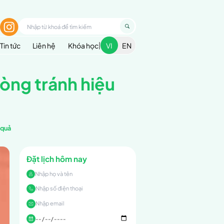
1900 299 936
nhập
ều trị
Cẩm nang sức khoẻ
Blog
Tin tức
hể thao: Cách phòn
 ở người chơi thể thao: Cách phòng tránh hiệu quả