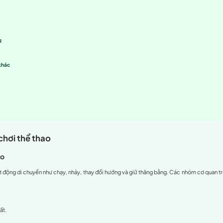
của cơ chân trong thể thao
an tâm sớm đến căng cơ chân?
ăng cơ chân ở người chơi thể thao
ức hoặc cường độ cao đột ngột
g đầy đủ hoặc không đúng cách
sai kỹ thuật
uyện kéo dài, thiếu thời gian phục hồi
u tố bên ngoài như thời tiết lạnh
và biến chứng của căng cơ chân
n hình
 trọng của căng cơ chân
 thể gặp
 căng cơ chân hiệu quả