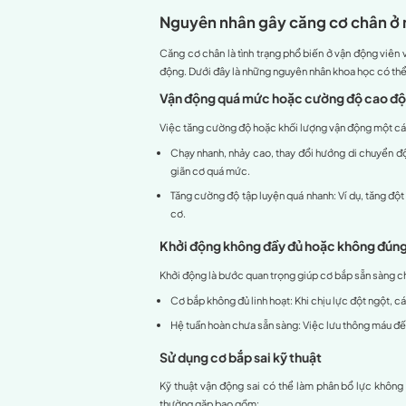
Cơ đùi trước
: Giúp duỗi 
Cơ đùi sau
: Hỗ trợ gập g
Cơ háng
: Quan trọng tr
Khi các cơ này bị tổn thư
thương nghiêm trọng hơn n
Tại sao cần quan tâ
Căng cơ chân xảy ra khi c
Nếu không được xử lý đúng 
Giảm khả năng vận động
Biến chứng lâu dài
: Tăng
Ảnh hưởng đến các cấu t