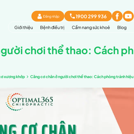
Đăng 
Giới thiệu
Bệnh đi
chân ở người chơi t
sức khoẻ
Kiến thức cơ xương khớp
Căng cơ chân