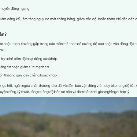
à giãn cơ đúng cách
 mạnh và độ dẻo dai của cơ chân
huật tập luyện đúng cách
 quá sức hoặc tăng cường độ đột ngột
an nghỉ ngơi và phục hồi đầy đủ
kiện môi trường và thời tiết
ổ sung chất cần thiết
hiết bị phù hợp
bị căng cơ chân
 ngay khi cảm thấy đau
ng 24-48 giờ đầu
ãn cơ nhẹ nhàng
u 48 giờ
 giảm đau và thực phẩm bổ sung