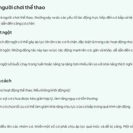
gối và hấp thụ lực khi tiếp đất.
ối và ổn định khớp hông.
ong việc giữ thăng bằng và chuyển động ngang.
ơng, hiệu suất thi đấu suy giảm đáng kể, làm tăng nguy cơ m
hư rách cơ, đứt gân.
m sớm đến căng cơ chân?
ác sợi cơ bị kéo giãn quá mức hoặc rách, thường gặp trong c
cách, căng cơ có thể gây ra:
: Đau, sưng, bầm tím có thể hạn chế biên độ hoạt động của kh
 nguy cơ tái phát, mất cân bằng cơ hoặc giảm sức mạnh cơ.
rúc khác
: Có thể dẫn đến tổn thương gân, dây chằng hoặc khớ