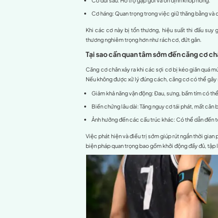
Khởi động kỹ v
Tăng cường sức
Thực hiện kỹ t
Tránh vận động
Đảm bảo thời gi
Chú ý đến điều 
Dinh dưỡng và b
Sử dụng trang t
Giải pháp khi đã 
Dừng tập luyện
Chườm lạnh tro
Massage và gi
Chườm nóng sa
Sử dụng thuốc