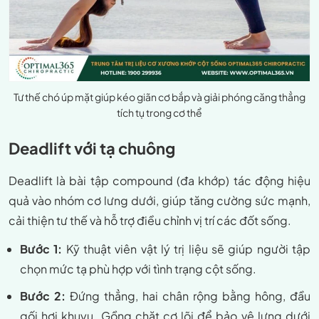
Tư thế chó úp mặt giúp kéo giãn cơ bắp và giải phóng căng thẳng
tích tụ trong cơ thể
Deadlift với tạ chuông
Deadlift là bài tập compound (đa khớp) tác động hiệu
quả vào nhóm cơ lưng dưới, giúp tăng cường sức mạnh,
cải thiện tư thế và hỗ trợ điều chỉnh vị trí các đốt sống.
Bước 1:
Kỹ thuật viên vật lý trị liệu sẽ giúp người tập
chọn mức tạ phù hợp với tình trạng cột sống.
Bước 2:
Đứng thẳng, hai chân rộng bằng hông, đầu
gối hơi khuỵu. Gồng chặt cơ lõi để bảo vệ lưng dưới