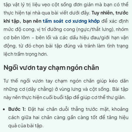
tập vật lý trị liệu vẹo cột sống đơn giản mà bạn có thể
thực hiện tại nhà qua bài viết dưới đây.
Tuy nhiên, trước
khi tập, bạn nên
tầm soát cơ xương khớp
để xác định
mức độ cong, vị trí đường cong (ngực/thắt lưng), nhóm
cơ bên lõm – bên lồi và các dấu hiệu đau/giới hạn vận
động, từ đó chọn bài tập đúng và tránh làm tình trạng
lệch trầm trọng hơn.
Ngồi vươn tay chạm ngón chân
Tư thế ngồi vươn tay chạm ngón chân giúp kéo dãn
những cơ (dây chằng) ở vùng lưng và cột sống. Bài tập
này nên thực hiện cuối buổi tập để giúp cơ thể thư giãn.
Bước 1:
Đặt hai chân duỗi thẳng trước mặt, khoảng
cách giữa hai chân càng gần càng tốt để tăng hiệu
quả của bài tập.