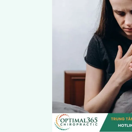
Tê bàn tay là gì?
Nguyên nhân dẫn đ
Chèn ép dây thầ
Hội chứng ống 
Sai tư thế kéo 
Thoái hóa hoặc 
Rối loạn tuần h
Khi nào cần đi bác
Tê bàn tay tái p
Đã uống thuốc
Tê kèm đau – c
Vì sao không nên 