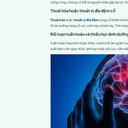
Nguyên nhân dẫn
Tê bàn tay
là tình trạng th
cần thiết trong quá trình t
phổ biến dễ thấy nhất