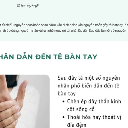
tay tại Optimal365 Chiropractic
m châm, mất cảm giác, ngứa ran
hoặc
yếu lực cầm nắm
ở mộ
 lên. Nguyên nhân có thể từ việc lao động nặng, ngồi yên một 