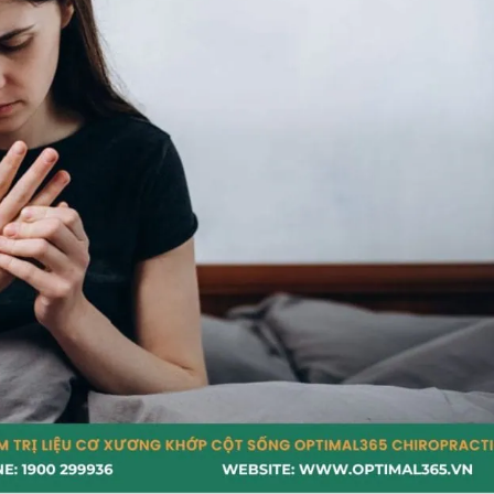
ến tê bàn tay
n kinh từ cột sống cổ
cổ tay
dài và căng cơ cổ – vai – gáy
thoát vị đĩa đệm cổ
oàn và thiếu hụt dinh dưỡng thần kinh
 sĩ?
hát nhiều lần
 nhưng không dứt điểm
ổ – vai – gáy
chỉ uống thuốc giảm đau?