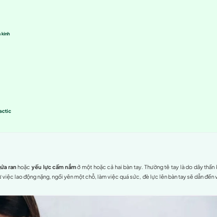
há phố biển, có thể bắt gặp ở nhiều độ tuổi khác nhau. Nhiều 
y nhiên, nếu tê bàn tay diễn ra thường xuyên, kéo dài hay kè
al365 Chiropractic
tìm hiểu rõ nguyên nhân dẫn đến việc tê 