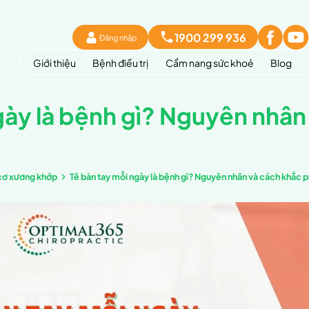
Đăng 
Giới thiệu
Bệnh đi
ay mỗi ngày là bệnh
sức khoẻ
Kiến thức cơ xương khớp
Tê bàn tay m