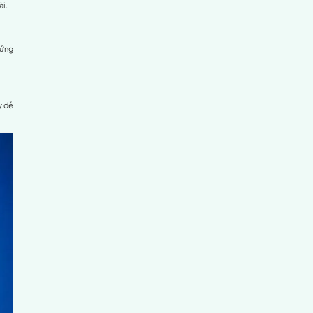
iệc xác định chính xác nguyên nhân gây tê bàn tay là điều
hế nguy cơ tái phát lâu dài. Sau đây là một số nguyên nhân