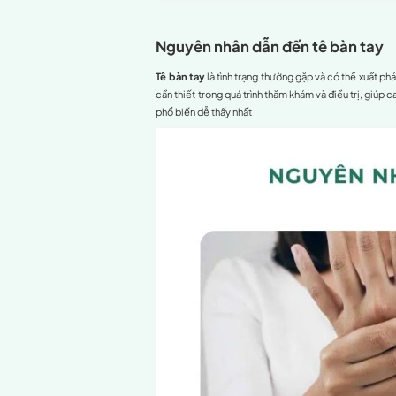
Chẩn đoán tê bàn 
T
ê bàn tay là gì?
Tê bàn tay
là cảm giác
ki
đang bị chèn ép gây áp lực
tê tay