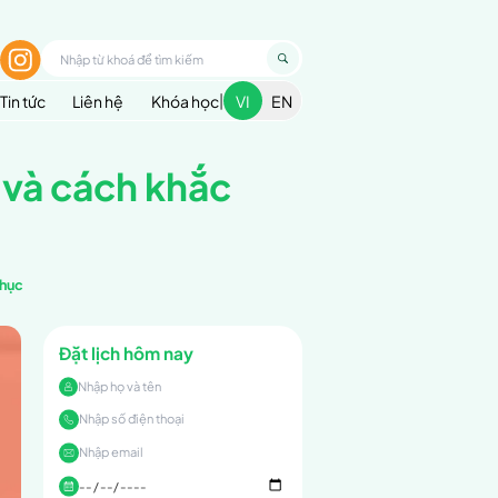
1900 299 936
nhập
ều trị
Cẩm nang sức khoẻ
Blog
Tin tức
 gì? Nguyên nhân và
ỗi ngày là bệnh gì? Nguyên nhân và cách khắc phục