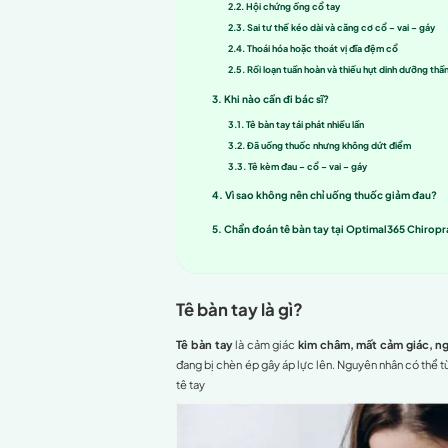
Tê bàn tay
là tình trạng k
tay hay ngủ sai tư thế. Tu
nghiêm trọng. Cùng
Optim
Mục lục