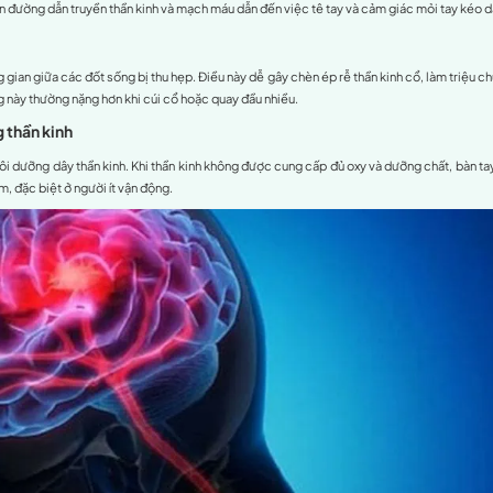
Tê bàn tay là gì?
 đến tê bàn tay
ường gặp và có thể xuất phát từ nhiều nguyên nhân khác nhau. V
hăm khám và điều trị, giúp can thiệp đúng nguyên nhân và hạn c