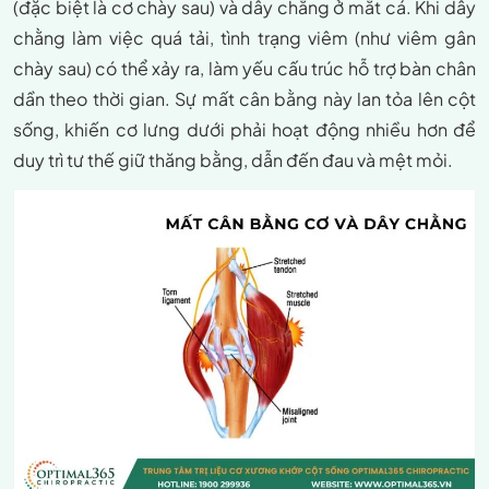
(đặc biệt là cơ chày sau) và dây chằng ở mắt cá. Khi dây
chằng làm việc quá tải, tình trạng viêm (như viêm gân
chày sau) có thể xảy ra, làm yếu cấu trúc hỗ trợ bàn chân
dần theo thời gian. Sự mất cân bằng này lan tỏa lên cột
sống, khiến cơ lưng dưới phải hoạt động nhiều hơn để
duy trì tư thế giữ thăng bằng, dẫn đến đau và mệt mỏi.