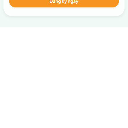
Đăng ký ngay
Trở thành thành viên ngay hôm
nay
Đăng ký tài khoản để nhận những tin tức chuyên sâu, khám
phá nhiều dịch vụ và nhận những ưu đãi dành riêng chỉ cho
thành viên
Đăng ký