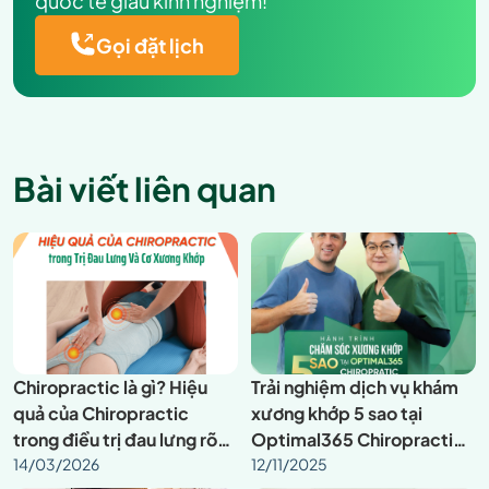
quốc tế giàu kinh nghiệm!
Gọi đặt lịch
Bài viết liên quan
Chiropractic là gì? Hiệu
Trải nghiệm dịch vụ khám
quả của Chiropractic
xương khớp 5 sao tại
trong điều trị đau lưng rõ
Optimal365 Chiropractic
rệch như thế nào?
14/03/2026
– Chuẩn Quốc tế ngay tại
12/11/2025