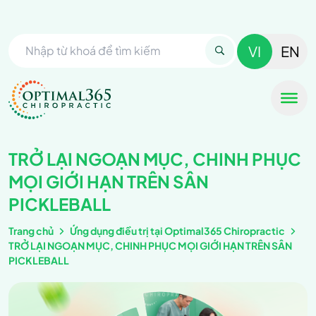
VI
EN
TRỞ LẠI NGOẠN MỤC, CHINH PHỤC
MỌI GIỚI HẠN TRÊN SÂN
PICKLEBALL
Trang chủ
Ứng dụng điều trị tại Optimal365 Chiropractic
TRỞ LẠI NGOẠN MỤC, CHINH PHỤC MỌI GIỚI HẠN TRÊN SÂN
PICKLEBALL