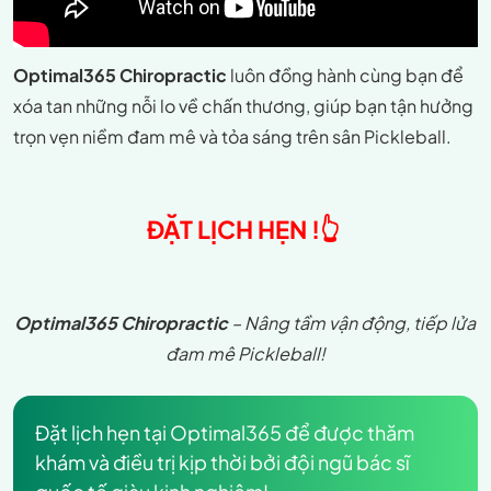
Optimal365 Chiropractic
luôn đồng hành cùng bạn để
xóa tan những nỗi lo về chấn thương, giúp bạn tận hưởng
trọn vẹn niềm đam mê và tỏa sáng trên sân Pickleball.
ĐẶT LỊCH HẸN !👆
Optimal365 Chiropractic
– Nâng tầm vận động, tiếp lửa
đam mê Pickleball!
Đặt lịch hẹn tại Optimal365 để được thăm
khám và điều trị kịp thời bởi đội ngũ bác sĩ