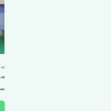
hần thể thao, sự kết nối và nguồn năng lượng tích cực giữa
sự hỗ trợ y tế tận tâm giúp các vận động viên giữ vững