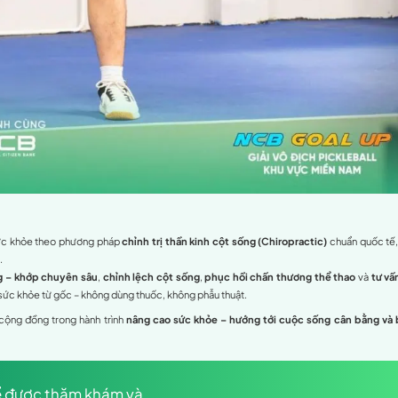
ích cực – Bứt phá giới hạn
 không chỉ là một giải đấu, mà còn là hành trình lan tỏa tinh t
ự hào được góp phần tạo nên một ngày thi đấu bùng nổ, với 