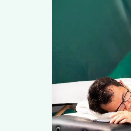
Lan tỏa năng lượng
Về Optimal365 Ch
Chiều ngày
06/09/2025
Goal Up
, với vai trò
nhà tài
Sự kiện là một ngày hội th
sức thể hiện tinh thần “Goa
Optimal365
Chiropr
Xuyên suốt giải đấu, đội n
hình thức chuyên sâu như:
Giãn cơ và xoa bóp giúp