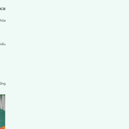
By Optimal365
11/09/2025
Share
Copy link
|
khỏe
bền vững được lan tỏa mạnh mẽ hơn bao giờ hết.