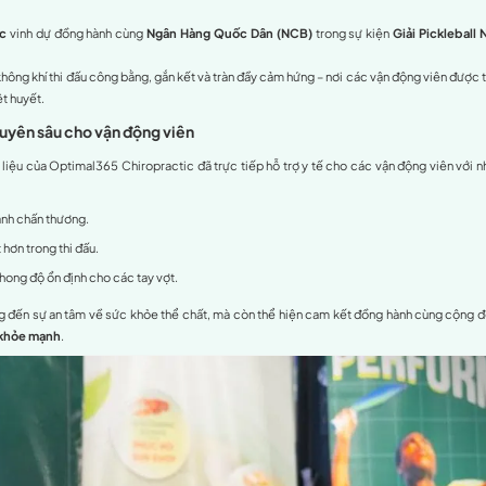
n năng lượng kết nối, đó cũng là lúc tinh thần đồng đội và
sức 
ractic – Hỗ trợ y tế chuyên sâu cho vận động viên