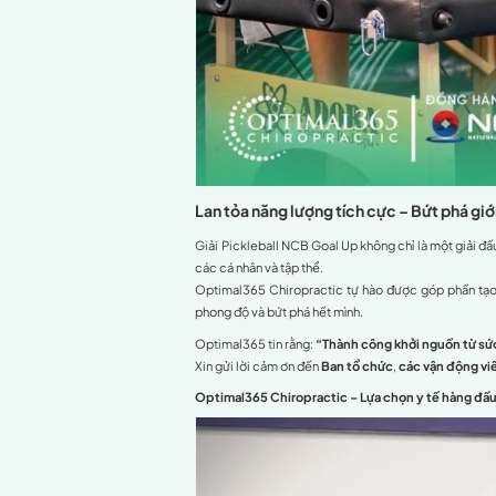
Dán taping hỗ trợ cơ – kh
Trị liệu cơ – xương – khớ
Sự hiện diện của đội ngũ 
thể thao trong việc
xây dự