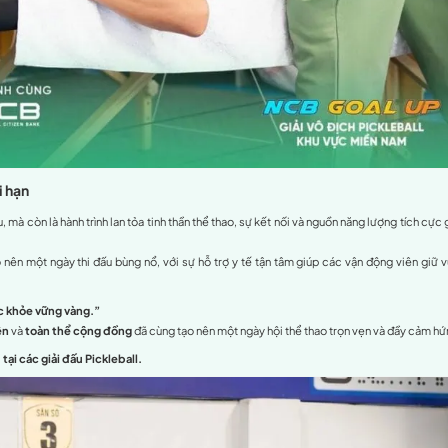
ớp, giúp vận động linh hoạt hơn trong thi đấu.
p nhằm phục hồi và duy trì phong độ ổn định cho các tay vợt.
Optimal365 không chỉ mang đến sự an tâm về sức khỏe thể c
ng lối sống năng động và khỏe mạnh
.