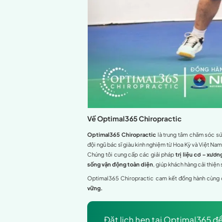
Lan tỏa năng lượng t
Giải Pickleball NCB Goal Up
các cá nhân và tập thể.
Optimal365 Chiropractic t