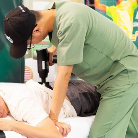
 tích cực – Bứt phá giới hạn
iropractic
,
Optimal365 Chiropractic
vinh dự đồng hành cùng
Ngân H
 trợ y tế chính thức
.
ể thao sôi động, mang đến không khí thi đấu công bằng, gắn kế
l Up” đầy quyết tâm và nhiệt huyết.
actic
– Hỗ trợ y tế chuyên sâu cho vận động viê
gũ bác sĩ và chuyên viên trị liệu của Optimal365 Chiropractic
 giảm căng cứng, phòng tránh chấn thương.