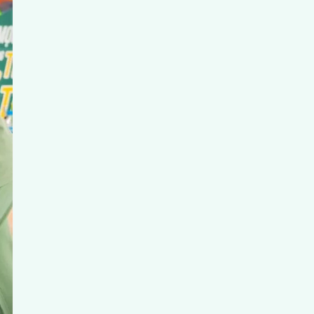
àng Quốc Dân (NCB)
trong sự kiện
Giải Pickleball NCB
t và tràn đầy cảm hứng – nơi các vận động viên được thỏa
n
 đã trực tiếp hỗ trợ y tế cho các vận động viên với nhiều