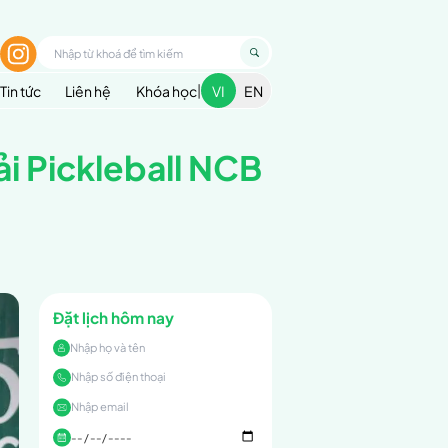
1900 299 936
nhập
ều trị
Cẩm nang sức khoẻ
Blog
Tin tức
ng hành cùng Giải P
 Dân
ball NCB Goal Up – Ngân Hàng Quốc Dân