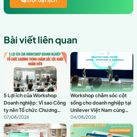
Bài viết liên quan
5 Lợi ích của Workshop
Workshop chăm sóc cột
Doanh nghiệp: Vì sao Công
sống cho doanh nghiệp tại
ty nên Tổ chức Chương
Unilever Việt Nam cùng
trình Chăm sóc Sức khỏe
07/08/2026
Optimal365 Chiropractic
04/08/2026
Nhân viên