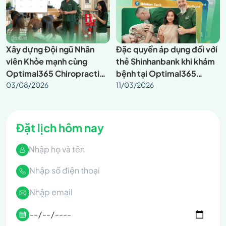
Xây dựng Đội ngũ Nhân
Đặc quyền áp dụng đối với
viên Khỏe mạnh cùng
thẻ Shinhanbank khi khám
Optimal365 Chiropractic:
bệnh tại Optimal365
Corporate Wellness Tầm
03/08/2026
Chiropratic
11/03/2026
Soát Cơ Xương Khớp Cột
Sống Tại Nơi Làm Việc
Đặt lịch hôm nay