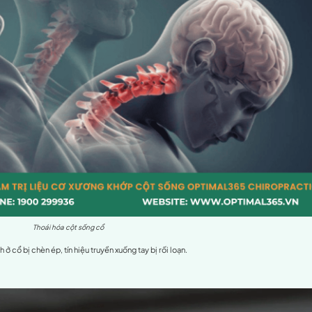
Đau ngón tay như kim châm là gì ?
 giác tê, châm chích như kiến bò hoặc kim đâm. Hiện tượng nà
bất thường.
 trung dày đặc thụ thể thần kinh, nên khi có bất kỳ rối loạn n
ỏi tay thông thường?
n tay như kim châm cũng nguy hiểm. Trong nhiều trường hợp, đâ
 biến: