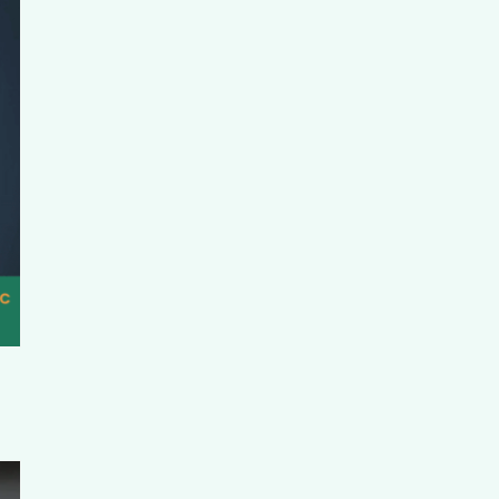
y xảy ra khi đường truyền tín hiệu của dây thần kinh bị
ào về thần kinh hoặc tuần hoàn, bạn sẽ cảm nhận rất rõ cảm
y chỉ là phản ứng tạm thời của cơ thể.