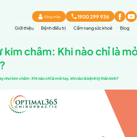
Đăng 
Giới thiệu
Bệnh đi
 tay như kim châm: K
thần kinh?
sức khoẻ
Đau ngón tay như kim châm: Khi nào chỉ là 