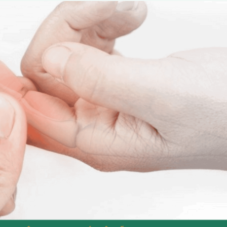
i tay thông thường?
n phổ biến:
biết:
u bệnh lý thần kinh?
n quan phổ biến:
 sống cổ – thoát vị đĩa đệm
ng cổ tay
ần kinh ngoại biên
ần hoàn (Raynaud)
gón tay
o bạn cần đi khám
 phòng ngừa