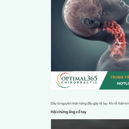
Đây là dạng “dị cảm” – cảm
gián đoạn hoặc kích thích 
Các đầu ngón tay là nơi tập
giác này.
Khi nào chỉ là m
Không phải lúc nào đau ngó
Các nguyên nhân phổ