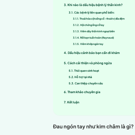
Đau ngón tay như kim châm 
người bị kéo dài, lặp lại nh
Mục lục
Đau ngón tay như 