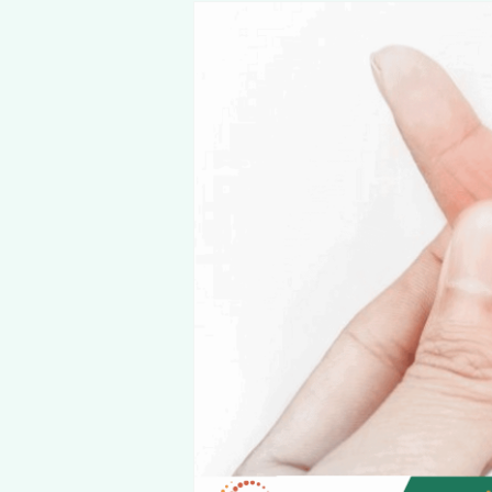
Khi nào chỉ là mỏ
Các nguyên nhâ
Đặc điểm nhận 
Khi nào là dấu hiệ
Các bệnh lý liê
Thoái hóa cột
Hội chứng ố
Viêm dây th
Rối loạn tu
Viêm khớp n
Dấu hiệu cảnh bá
Cách cải thiện và