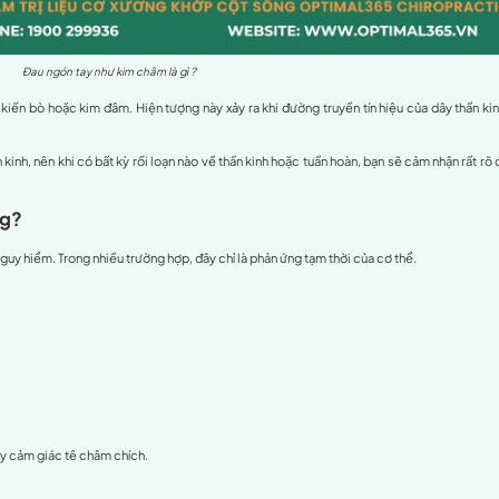
hoạt
ên sâu
 gia
 kim châm là gì?