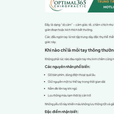
Thói quen sinh 
Hỗ trợ tại nhà
Can thiệp chuy
Tham khảo chuyên
Kết luận
Đau ngón tay như