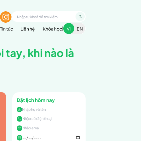
1900 299 936
nhập
ều trị
Cẩm nang sức khoẻ
Blog
Tin tức
hi nào chỉ là mỏi ta
mỏi tay, khi nào là bệnh lý thần kinh?