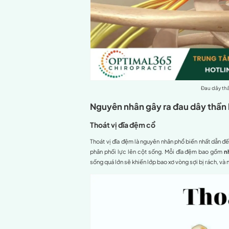
Phương pháp hỗ 
Dùng thuốc gi
Phương pháp vật 
Phẫu thuật
Trị liệu thần ki
Quy trình chẩn đo
Đau dây thần kinh
Đau dây thần kinh vai gáy
chèn ép hoặc tổn thương, dẫ
quả của sự chèn ép quá mức 
kê của tổ chức y khoa Cle