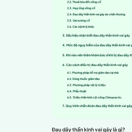
Đau dây thần kinh
vai gáy
hoạt. Vì vậy khi có các d
bệnh. Nếu không được điều t
Mục lục