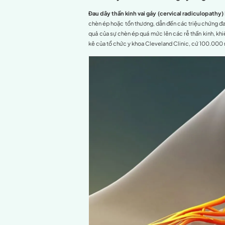
Đau dây thần kinh v
Nguyên nhân gây r
Thoát vị đĩa đệ
Thoái hóa đốt 
Hẹp ống sống 
Đau dây thần ki
Gai xương cổ
Các bệnh lý kh
Dấu hiệu nhận biết
Mức độ nguy hiểm 
Khi nào nên thăm k
Các cách điều trị 