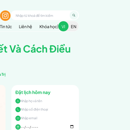
1900 299 936
nhập
ều trị
Cẩm nang sức khoẻ
Blog
Tin tức
Dấu Hiệu Nhận Biết
Kinh Vai Gáy: Dấu Hiệu Nhận Biết Và Cách Điều Trị