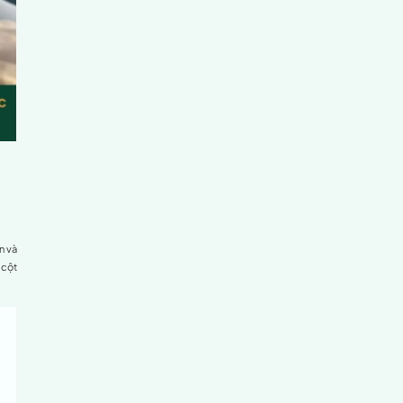
ảy ra khi một hoặc nhiều rễ thần kinh ở vùng cột sống cổ bị
y và lòng bàn tay, gây tê bì, đau âm ỉ kéo dài. Đây là hậu
kinh giữa não và các vùng cơ thể bị gián đoạn. Theo thống
đoán mắc bệnh này mỗi năm.