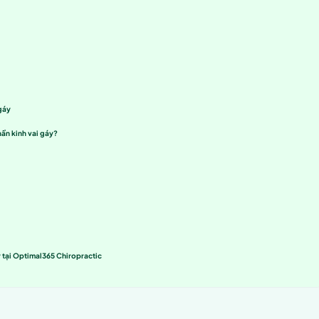
khiến các động tác đơn giản như quay đầu hay nâng vật trở n
ấu hiệu của bệnh, việc áp dụng phương pháp
điều trị
đúng cách
rị kịp thời và chính xác, bệnh có thể tiến triển phức tạp và g