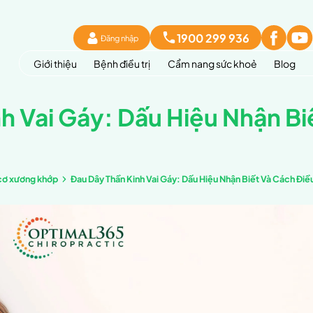
Đăng 
Giới thiệu
Bệnh đi
Thần Kinh Vai Gáy: 
sức khoẻ
Kiến thức cơ xương khớp
Đau Dây Thần 