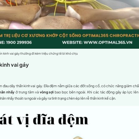
trợ giảm đau tại nhà
ảm đau
lý trị liệu
nh cột sống Chiropractic.
án đau dây thần kinh vai gáy tại Optimal365 Chiropractic
 vai gáy là gì?
(cervical radiculopathy)
là một tình trạng bệnh lý thần kinh x
n đến các triệu chứng đau nhức lan tỏa từ cổ xuống vai, cánh ta
lên các rễ thần kinh, khiến cho việc truyền tải tín hiệu thần 
veland Clinic, cứ 100.000 người thì có 85 người được chẩn 