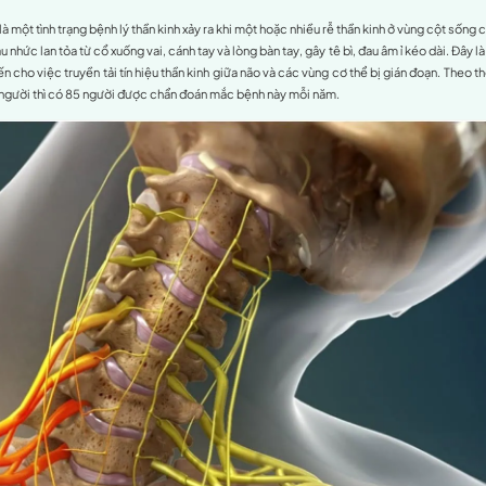
ai gáy là gì?
a đau dây thần kinh vai gáy
m cổ
sống cổ
cổ
nh vai gáy do chấn thương
ác
 đau dây thần kinh vai gáy
của đau dây thần kinh vai gáy
hám bác sĩ khi bị đau dây thần kinh vai gáy?
đau dây thần kinh vai gáy