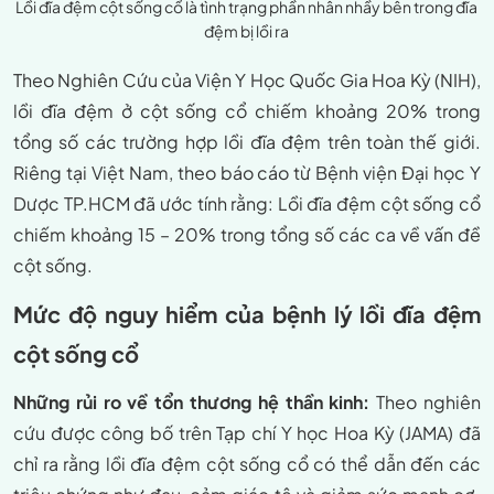
Lồi đĩa đệm cột sống cổ là tình trạng phần nhân nhầy bên trong đĩa
đệm bị lồi ra
Theo Nghiên Cứu của Viện Y Học Quốc Gia Hoa Kỳ (NIH),
lồi đĩa đệm ở cột sống cổ chiếm khoảng 20% trong
tổng số các trường hợp lồi đĩa đệm trên toàn thế giới.
Riêng tại Việt Nam, theo báo cáo từ Bệnh viện Đại học Y
Dược TP.HCM đã ước tính rằng: Lồi đĩa đệm cột sống cổ
chiếm khoảng 15 – 20% trong tổng số các ca về vấn đề
cột sống.
Mức độ nguy hiểm của bệnh lý lồi đĩa đệm
cột sống cổ
Những rủi ro về tổn thương hệ thần kinh:
Theo nghiên
cứu được công bố trên Tạp chí Y học Hoa Kỳ (JAMA) đã
chỉ ra rằng lồi đĩa đệm cột sống cổ có thể dẫn đến các