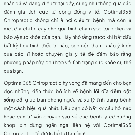
nhân đã và đang điều trị tại đây, cũng như thông qua các
đánh giá tích cực từ cộng đồng y tế. Optimal365
Chiropractic không chỉ là nơi điều trị bệnh, mà còn là
một địa chỉ tin cậy cho quá trình chăm sóc toàn diện và
bảo vệ sức khỏe của bạn. Hãy nhớ rằng trước khi bắt đầu
bất kỳ liệu trình điều trị nào, bạn nên tham khảo ý kiến
của bác sĩ hoặc chuyên gia y tế để đảm bảo rằng
phương pháp này phù hợp với tình trạng sức khỏe cụ thể
của bạn.
Optimal365 Chiropractic hy vọng đã mang đến cho bạn
đọc những kiến thức bổ ích về bệnh
lồi đĩa đệm cột
sống cổ
, giúp bạn phòng ngừa và xử lý tình trạng bệnh
một cách hiệu quả nhất. Nếu bạn có bất kỳ câu hỏi nào
hoặc cần tư vấn chuyên sâu về các bệnh lý cơ xương
khớp, xin đừng ngần ngại liên hệ với Optimal365
Chiropractic để được hỗ trợ tận tình!