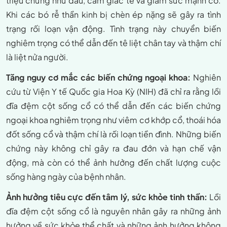
triệu chứng như đau, cảm giác tê và giảm sức mạnh cơ.
Khi các bó rễ thần kinh bị chèn ép nặng sẽ gây ra tình
trạng rối loạn vận động. Tình trạng này chuyển biến
nghiêm trọng có thể dẫn đến tê liệt chân tay và thậm chí
là liệt nửa người.
Tăng nguy cơ mắc các biến chứng ngoại khoa:
Nghiên
cứu từ Viện Y tế Quốc gia Hoa Kỳ (NIH) đã chỉ ra rằng lồi
đĩa đệm cột sống cổ có thể dẫn đến các biến chứng
ngoại khoa nghiêm trọng như viêm cơ khớp cổ, thoái hóa
đốt sống cổ và thậm chí là rối loạn tiền đình. Những biến
chứng này không chỉ gây ra đau đớn và hạn chế vận
động, mà còn có thể ảnh hưởng đến chất lượng cuộc
sống hàng ngày của bệnh nhân.
Ảnh hưởng tiêu cực đến tâm lý, sức khỏe tinh thần:
Lồi
đĩa đệm cột sống cổ là nguyên nhân gây ra những ảnh
hưởng về sức khỏe thể chất và những ảnh hưởng không