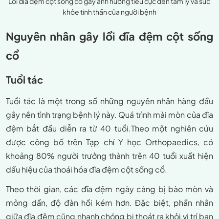
Lồi đĩa đệm cột sống cổ gây ảnh hưởng tiêu cực đến tâm lý và sức
khỏe tinh thần của người bệnh
Nguyên nhân gây lồi đĩa đệm cột sống
cổ
Tuổi tác
Tuổi tác là một trong số những nguyên nhân hàng đầu
gây nên tình trạng bệnh lý này. Quá trình mài mòn của đĩa
đệm bắt đầu diễn ra từ 40 tuổi.Theo một nghiên cứu
được công bố trên Tạp chí Y học Orthopaedics, có
khoảng 80% người trưởng thành trên 40 tuổi xuất hiện
dấu hiệu của thoái hóa đĩa đệm cột sống cổ.
Theo thời gian, các đĩa đệm ngày càng bị bào mòn và
mỏng dần, độ đàn hồi kém hơn. Đặc biệt, phần nhân
giữa đĩa đệm cũng nhanh chóng bị thoát ra khỏi vị trí ban