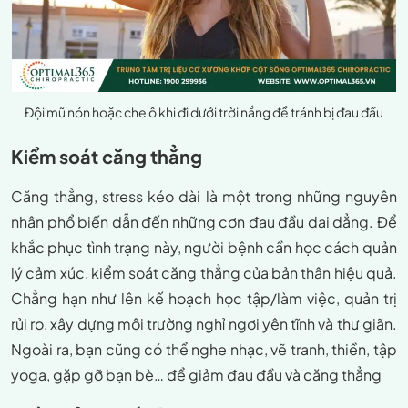
Đội mũ nón hoặc che ô khi đi dưới trời nắng để tránh bị đau đầu
Kiểm soát căng thẳng
Căng thẳng, stress kéo dài là một trong những nguyên
nhân phổ biến dẫn đến những cơn đau đầu dai dẳng. Để
khắc phục tình trạng này, người bệnh cần học cách quản
lý cảm xúc, kiểm soát căng thẳng của bản thân hiệu quả.
Chẳng hạn như lên kế hoạch học tập/làm việc, quản trị
rủi ro, xây dựng môi trường nghỉ ngơi yên tĩnh và thư giãn.
Ngoài ra, bạn cũng có thể nghe nhạc, vẽ tranh, thiền, tập
yoga, gặp gỡ bạn bè… để giảm đau đầu và căng thẳng