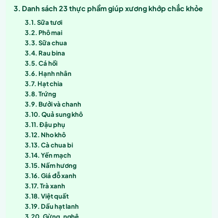
Danh sách 23 thực phẩm giúp xương khớp chắc khỏe
Sữa tươi
Phô mai
Sữa chua
Rau bina
Cá hồi
Hạnh nhân
Hạt chia
Trứng
Bưởi và chanh
Quả sung khô
Đậu phụ
Nho khô
Cà chua bi
Yến mạch
Nấm hương
Giá đỗ xanh
Trà xanh
Việt quất
Dầu hạt lanh
Gừng, nghệ