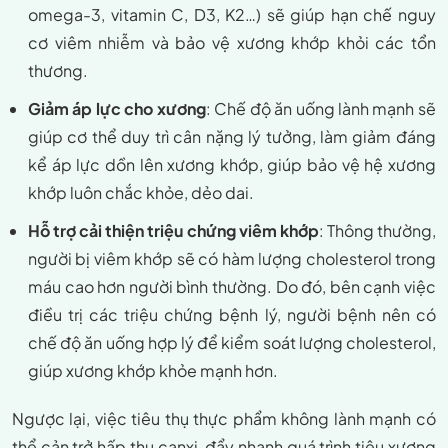
omega-3, vitamin C, D3, K2…) sẽ giúp hạn chế nguy
cơ viêm nhiễm và bảo vệ xương khớp khỏi các tổn
thương.
Giảm áp lực cho xương
: Chế độ ăn uống lành mạnh sẽ
giúp cơ thể duy trì cân nặng lý tưởng, làm giảm đáng
kể áp lực dồn lên xương khớp, giúp bảo vệ hệ xương
khớp luôn chắc khỏe, dẻo dai.
Hỗ trợ cải thiện triệu chứng viêm khớp
: Thông thường,
người bị viêm khớp sẽ có hàm lượng cholesterol trong
máu cao hơn người bình thường. Do đó, bên cạnh việc
điều trị các triệu chứng bệnh lý, người bệnh nên có
chế độ ăn uống hợp lý để kiểm soát lượng cholesterol,
giúp xương khớp khỏe mạnh hơn.
Ngược lại, việc tiêu thụ thực phẩm không lành mạnh có
thể cản trở hấp thụ canxi, đẩy nhanh quá trình tiêu xương