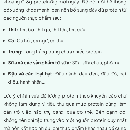
khoảng 0.8g protein/kg mỗi ngày. Để có một hệ thống
cơ xương khỏe mạnh, bạn nên bổ sung đầy đủ protein từ
các nguồn thực phẩm sau:
Thịt:
Thịt bò, thịt gà, thịt lợn, thịt cừu…
Cá:
Cá hồi, cá ngừ, cá thu…
Trứng:
Lòng trắng trứng chứa nhiều protein.
Sữa và các sản phẩm từ sữa:
Sữa, sữa chua, phô mai…
Đậu và các loại hạt:
Đậu nành, đậu đen, đậu đỏ, hạt
điều, hạnh nhân…
Lưu ý chỉ ăn vừa đủ lượng protein theo khuyến cáo chứ
không lạm dụng vì tiêu thụ quá mức protein cũng làm
cản trở việc hấp thụ canxi của cơ thể. Bên cạnh đó,
không nên chỉ tập trung vào một nguồn protein duy nhất
mà nên kết hợp nhiều loại thực phẩm khác nhau để cung