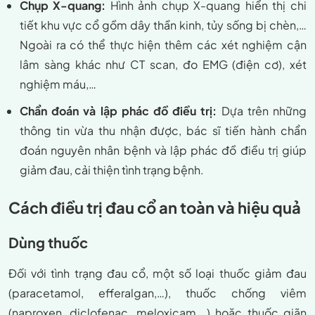
Chụp X-quang:
Hình ảnh chụp X-quang hiển thị chi
tiết khu vực cổ gồm dây thần kinh, tủy sống bị chèn,…
Ngoài ra có thể thực hiện thêm các xét nghiệm cận
lâm sàng khác như CT scan, đo EMG (điện cơ), xét
nghiệm máu,…
Chẩn đoán và lập phác đồ điều trị:
Dựa trên những
thông tin vừa thu nhận được, bác sĩ tiến hành chẩn
đoán nguyên nhân bệnh và lập phác đồ điều trị giúp
giảm đau, cải thiện tình trạng bệnh.
Cách điều trị đau cổ an toàn và hiệu quả
Dùng thuốc
Đối với tình trạng đau cổ, một số loại thuốc giảm đau
(paracetamol, efferalgan,…), thuốc chống viêm
(naproxen, diclofenac, meloxicam,…) hoặc thuốc giãn