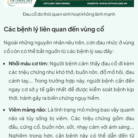
Đau cổ do thói quen sinh hoạt không lành mạnh
Các bệnh lý liên quan đến vùng cổ
Ngoài những nguyên nhân nêu trên, cơn đau nhức ở vùng
cổ còn có thể bắt nguồn từ các bệnh lý sau đây:
Nhồi máu cơ tim:
Người bệnh cảm thấy đau cổ đi kèm
các triệu chứng như khó thở, buồn nôn, đổ mồ hôi, đau
cánh tay,… Trong trường hợp này, người bệnh cần đến
ngay cơ sở y tế gần nhất để được kiểm soát bệnh kịp
thời, tránh gây ra biến chứng nguy hiểm.
Viêm màng não:
Là tình trạng mô mỏng bao vây quanh
não và tủy sống bị viêm. Các triệu chứng gồm đau
đầu, cứng cổ, buồn nôn, sốt, nhạy cảm với ánh sáng,…
Nghiêm trọng hơn, căn bệnh này có thể dẫn đến tử